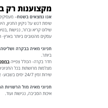
מקצוענות רק בח
אנו נמצאים בשטח
– מעסיקים
שימת דגש על ניקיון החניון, הי
שילוט קריא וברור, נגישות ,בטיח
עסקים מהטובים ביותר בארץ- הח
חניוני מאיה בבקרה ושליטה
–
ביותר.
חדר בקרה- הכולל צפייה
במסכי D
מצלמות מרושתות בכל החניונים
שירות זמין 24/7 ימים בשבוע- צוותים טכניים ומענה מהיר לקהל לקוחותינו בכל בעיה.
חניוני מאיה מול הרשויות המ
איכות הסביבה, נגישות ועוד.