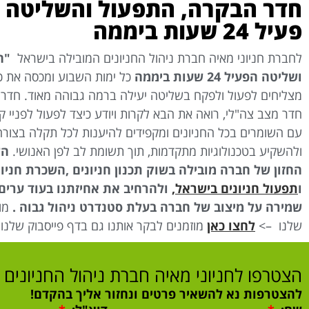
חדר הבקרה, התפעול והשליטה ש
פעיל 24 שעות ביממה
לחברת חניוני מאיה חברת ניהול החניונים המובילה בישראל
"ח
ושליטה הפעיל 24 שעות ביממה
כל ימות השבוע ומכסה את כל 
מצליחים לפעול ולפקח בשליטה יעילה ברמה גבוהה מאוד. חדר 
חדר מצב צה"לי, רואה את הבא לקרות ויודע כיצד לפעול לפניי 
עם השומרים בכל החניונים ומקפידים להיענות לכל תקלה בצורה
ולהשקיע בטכנולוגיות מתקדמות, תוך תשומת לב לפן האנושי.
הש
החזון של חברה מובילה בשוק תכנון חניונים ,השכרת חניונ
ו
תפעול חניונים בישראל
,
ולהרחיב את אחיזתנו בעוד ערים 
שמירה על מיצוב של חברה בעלת סטנדרט ניהול גבוה .
מוז
שלנו –>
לחצו כאן
מוזמנים לבקר אותנו גם בדף פייסבוק שלנו
הצטרפו לחניוני מאיה חברת ניהול החניונים 
להצטרפות נא להשאיר פרטים ונחזור אליך בהקדם!